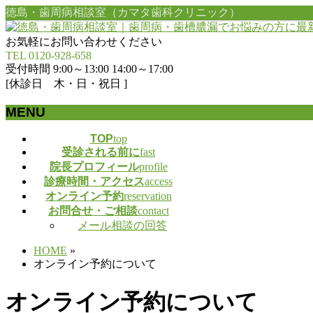
徳島・歯周病相談室（カマタ歯科クリニック）
お気軽にお問い合わせください
TEL 0120-928-658
受付時間 9:00～13:00 14:00～17:00
[休診日 木・日・祝日 ]
MENU
メ
TOP
top
受診される前に
fast
ニ
院長プロフィール
profile
ュ
診療時間・アクセス
access
ー
オンライン予約
reservation
を
お問合せ・ご相談
contact
飛
メール相談の回答
ば
す
HOME
»
オンライン予約について
オンライン予約について