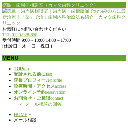
徳島・歯周病相談室（カマタ歯科クリニック）
お気軽にお問い合わせください
TEL
0120-928-658
受付時間 9:00～13:00 14:00～17:00
[休診日 木・日・祝日 ]
MENU
メ
TOP
top
受診される前に
fast
ニ
院長プロフィール
profile
ュ
診療時間・アクセス
access
ー
オンライン予約
reservation
を
お問合せ・ご相談
contact
飛
メール相談の回答
ば
す
HOME
»
メール相談