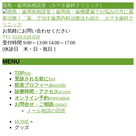
徳島・歯周病相談室（カマタ歯科クリニック）
お気軽にお問い合わせください
TEL
0120-928-658
受付時間 9:00～13:00 14:00～17:00
[休診日 木・日・祝日 ]
MENU
メ
TOP
top
受診される前に
fast
ニ
院長プロフィール
profile
ュ
診療時間・アクセス
access
ー
オンライン予約
reservation
を
お問合せ・ご相談
contact
飛
メール相談の回答
ば
す
HOME
»
グッズ