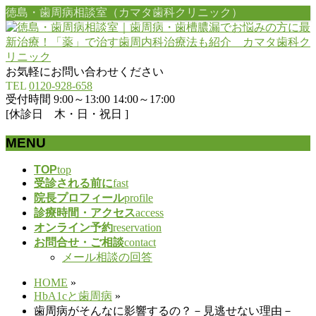
徳島・歯周病相談室（カマタ歯科クリニック）
お気軽にお問い合わせください
TEL
0120-928-658
受付時間 9:00～13:00 14:00～17:00
[休診日 木・日・祝日 ]
MENU
メ
TOP
top
受診される前に
fast
ニ
院長プロフィール
profile
ュ
診療時間・アクセス
access
ー
オンライン予約
reservation
を
お問合せ・ご相談
contact
飛
メール相談の回答
ば
す
HOME
»
HbA1cと歯周病
»
歯周病がそんなに影響するの？－見逃せない理由－