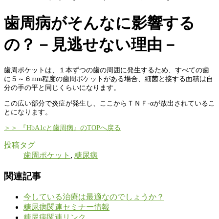
歯周病がそんなに影響する
の？－見逃せない理由－
歯周ポケットは、１本ずつの歯の周囲に発生するため、すべての歯
に５～６mm程度の歯周ポケットがある場合、細菌と接する面積は自
分の手の平と同じくらいになります。
この広い部分で炎症が発生し、ここからＴＮＦ-αが放出されているこ
とになります。
＞＞ 『HbA1cと歯周病』のTOPへ戻る
投稿タグ
歯周ポケット
,
糖尿病
関連記事
今している治療は最適なのでしょうか？
糖尿病関連セミナー情報
糖尿病関連リンク