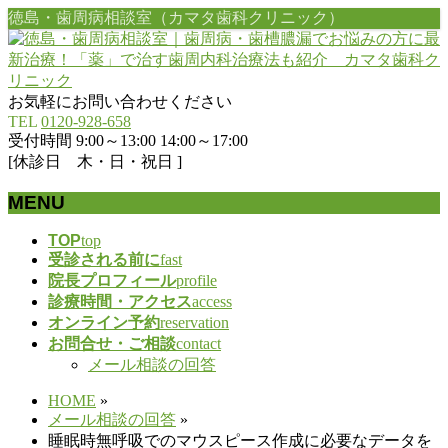
徳島・歯周病相談室（カマタ歯科クリニック）
お気軽にお問い合わせください
TEL
0120-928-658
受付時間 9:00～13:00 14:00～17:00
[休診日 木・日・祝日 ]
MENU
メ
TOP
top
受診される前に
fast
ニ
院長プロフィール
profile
ュ
診療時間・アクセス
access
ー
オンライン予約
reservation
を
お問合せ・ご相談
contact
飛
メール相談の回答
ば
す
HOME
»
メール相談の回答
»
睡眠時無呼吸でのマウスピース作成に必要なデータを