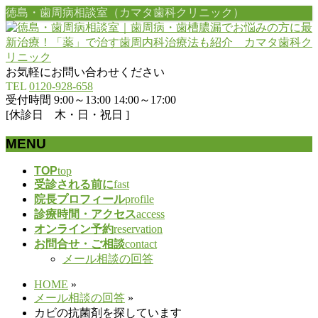
徳島・歯周病相談室（カマタ歯科クリニック）
お気軽にお問い合わせください
TEL
0120-928-658
受付時間 9:00～13:00 14:00～17:00
[休診日 木・日・祝日 ]
MENU
メ
TOP
top
受診される前に
fast
ニ
院長プロフィール
profile
ュ
診療時間・アクセス
access
ー
オンライン予約
reservation
を
お問合せ・ご相談
contact
飛
メール相談の回答
ば
す
HOME
»
メール相談の回答
»
カビの抗菌剤を探しています