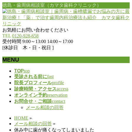
徳島・歯周病相談室（カマタ歯科クリニック）
お気軽にお問い合わせください
TEL
0120-928-658
受付時間 9:00～13:00 14:00～17:00
[休診日 木・日・祝日 ]
MENU
メ
TOP
top
受診される前に
fast
ニ
院長プロフィール
profile
ュ
診療時間・アクセス
access
ー
オンライン予約
reservation
を
お問合せ・ご相談
contact
飛
メール相談の回答
ば
す
HOME
»
メール相談の回答
»
休み中に歯が痛くなってしまいました