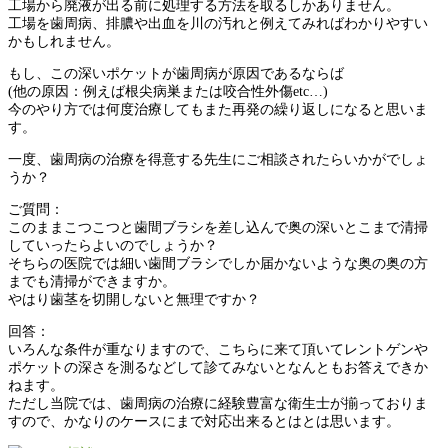
工場から廃液が出る前に処理する方法を取るしかありません。
工場を歯周病、排膿や出血を川の汚れと例えてみればわかりやすい
かもしれません。
もし、この深いポケットが歯周病が原因であるならば
(他の原因：例えば根尖病巣または咬合性外傷etc…)
今のやり方では何度治療してもまた再発の繰り返しになると思いま
す。
一度、歯周病の治療を得意する先生にご相談されたらいかがでしょ
うか？
ご質問：
このままこつこつと歯間ブラシを差し込んで奥の深いとこまで清掃
していったらよいのでしょうか？
そちらの医院では細い歯間ブラシでしか届かないような奥の奥の方
までも清掃ができますか。
やはり歯茎を切開しないと無理ですか？
回答：
いろんな条件が重なりますので、こちらに来て頂いてレントゲンや
ポケットの深さを測るなどして診てみないとなんともお答えできか
ねます。
ただし当院では、歯周病の治療に経験豊富な衛生士が揃っておりま
すので、かなりのケースにまで対応出来るとはとは思います。