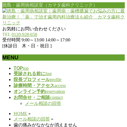
徳島・歯周病相談室（カマタ歯科クリニック）
お気軽にお問い合わせください
TEL
0120-928-658
受付時間 9:00～13:00 14:00～17:00
[休診日 木・日・祝日 ]
MENU
メ
TOP
top
受診される前に
fast
ニ
院長プロフィール
profile
ュ
診療時間・アクセス
access
ー
オンライン予約
reservation
を
お問合せ・ご相談
contact
飛
メール相談の回答
ば
す
HOME
»
メール相談の回答
»
歯の痛みがなかなか消えません