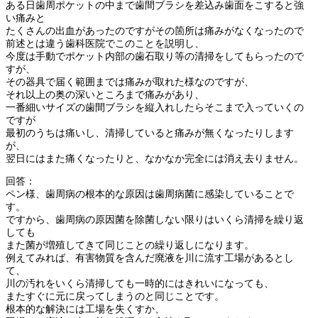
ある日歯周ポケットの中まで歯間ブラシを差込み歯面をこすると強
い痛みと
たくさんの出血があったのですがその箇所は痛みがなくなったので
前述とは違う歯科医院でこのことを説明し、
今度は手動でポケット内部の歯石取り等の清掃をしてもらったので
すが、
その器具で届く範囲までは痛みが取れた様なのですが、
それ以上の奥の深いところまで痛みがあり、
一番細いサイズの歯間ブラシを縦入れしたらそこまで入っていくの
ですが
最初のうちは痛いし、清掃していると痛みが無くなったりします
が、
翌日にはまた痛くなったりと、なかなか完全には消え去りません。
回答：
ペン様、歯周病の根本的な原因は歯周病菌に感染していることで
す。
ですから、歯周病の原因菌を除菌しない限りはいくら清掃を繰り返
しても
また菌が増殖してきて同じことの繰り返しになります。
例えてみれば、有害物質を含んだ廃液を川に流す工場があるとし
て、
川の汚れをいくら清掃しても一時的にはきれいになっても、
またすぐに元に戻ってしまうのと同じことです。
根本的な解決には工場を失くすか、