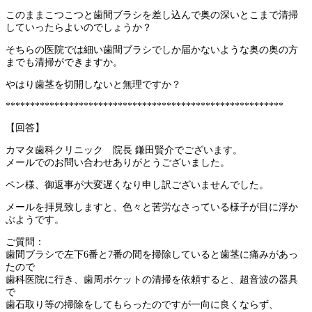
このままこつこつと歯間ブラシを差し込んで奥の深いとこまで清掃
していったらよいのでしょうか？
そちらの医院では細い歯間ブラシでしか届かないような奥の奥の方
までも清掃ができますか。
やはり歯茎を切開しないと無理ですか？
*********************************************************
【回答】
カマタ歯科クリニック 院長 鎌田賢介でございます。
メールでのお問い合わせありがとうございました。
ペン様、御返事が大変遅くなり申し訳ございませんでした。
メールを拝見致しますと、色々と苦労なさっている様子が目に浮か
ぶようです。
ご質問：
歯間ブラシで左下6番と7番の間を掃除していると歯茎に痛みがあっ
たので
歯科医院に行き、歯周ポケットの清掃を依頼すると、超音波の器具
で
歯石取り等の掃除をしてもらったのですが一向に良くならず、