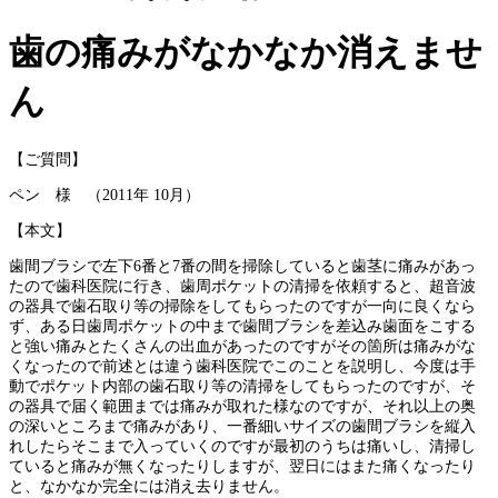
歯の痛みがなかなか消えませ
ん
【ご質問】
ペン 様 （2011年 10月）
【本文】
歯間ブラシで左下6番と7番の間を掃除していると歯茎に痛みがあっ
たので歯科医院に行き、歯周ポケットの清掃を依頼すると、超音波
の器具で歯石取り等の掃除をしてもらったのですが一向に良くなら
ず、ある日歯周ポケットの中まで歯間ブラシを差込み歯面をこする
と強い痛みとたくさんの出血があったのですがその箇所は痛みがな
くなったので前述とは違う歯科医院でこのことを説明し、今度は手
動でポケット内部の歯石取り等の清掃をしてもらったのですが、そ
の器具で届く範囲までは痛みが取れた様なのですが、それ以上の奥
の深いところまで痛みがあり、一番細いサイズの歯間ブラシを縦入
れしたらそこまで入っていくのですが最初のうちは痛いし、清掃し
ていると痛みが無くなったりしますが、翌日にはまた痛くなったり
と、なかなか完全には消え去りません。