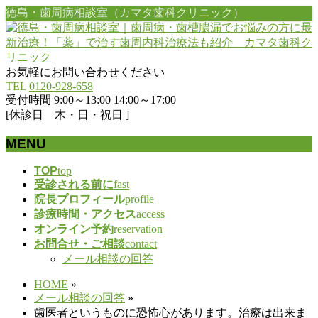
徳島・歯周病相談室（カマタ歯科クリニック）
お気軽にお問い合わせください
TEL
0120-928-658
受付時間 9:00～13:00 14:00～17:00
[休診日 木・日・祝日 ]
MENU
メ
TOP
top
受診される前に
fast
ニ
院長プロフィール
profile
ュ
診療時間・アクセス
access
ー
オンライン予約
reservation
を
お問合せ・ご相談
contact
飛
メール相談の回答
ば
す
HOME
»
メール相談の回答
»
歯医者というものに恐怖心があります。治療は出来ま