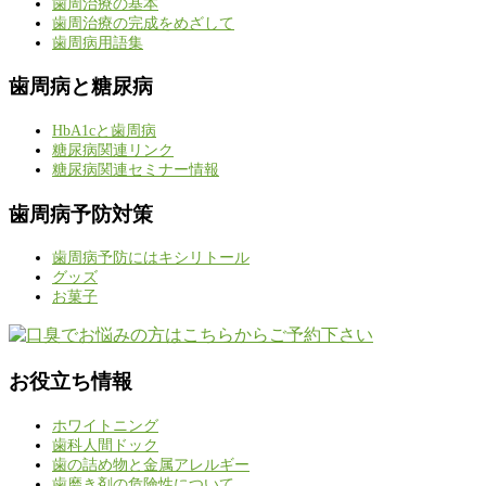
歯周治療の基本
歯周治療の完成をめざして
歯周病用語集
歯周病と糖尿病
HbA1cと歯周病
糖尿病関連リンク
糖尿病関連セミナー情報
歯周病予防対策
歯周病予防にはキシリトール
グッズ
お菓子
お役立ち情報
ホワイトニング
歯科人間ドック
歯の詰め物と金属アレルギー
歯磨き剤の危険性について