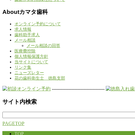
Aboutカマタ歯科
オンライン予約について
求人情報
歯科助手求人
メール相談
メール相談の回答
医療費控除
個人情報保護方針
当サイトについて
リンク集
ニューズレター
花の歯科衛生士 徳島支部
-----------------------------------
サイト内検索
検
索:
PAGETOP
TOP