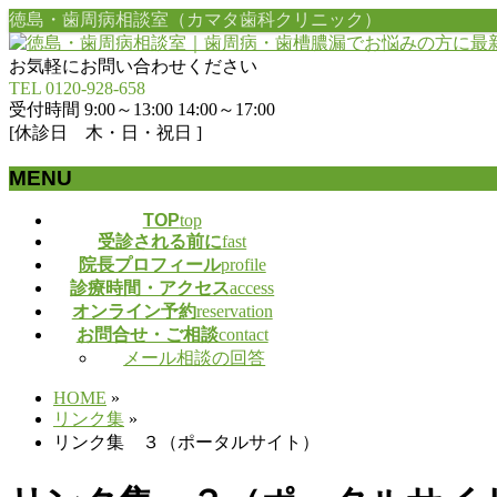
徳島・歯周病相談室（カマタ歯科クリニック）
お気軽にお問い合わせください
TEL 0120-928-658
受付時間 9:00～13:00 14:00～17:00
[休診日 木・日・祝日 ]
MENU
メ
TOP
top
受診される前に
fast
ニ
院長プロフィール
profile
ュ
診療時間・アクセス
access
ー
オンライン予約
reservation
を
お問合せ・ご相談
contact
飛
メール相談の回答
ば
す
HOME
»
リンク集
»
リンク集 ３（ポータルサイト）