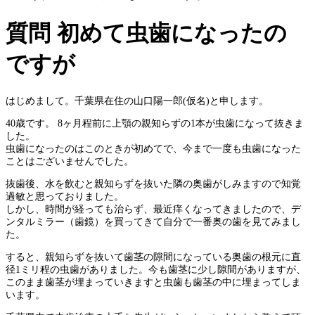
質問 初めて虫歯になったの
ですが
はじめまして。千葉県在住の山口陽一郎(仮名)と申します。
40歳です。 8ヶ月程前に上顎の親知らずの1本が虫歯になって抜きま
した。
虫歯になったのはこのときが初めてで、今まで一度も虫歯になった
ことはございませんでした。
抜歯後、水を飲むと親知らずを抜いた隣の奥歯がしみますので知覚
過敏と思っておりました。
しかし、時間が経っても治らず、最近痒くなってきましたので、デ
ンタルミラー（歯鏡）を買ってきて自分で一番奥の歯を見てみまし
た。
すると、親知らずを抜いて歯茎の隙間になっている奥歯の根元に直
径1ミリ程の虫歯がありました。今も歯茎に少し隙間がありますが、
このまま歯茎が埋まっていきますと虫歯も歯茎の中に埋まってしま
います。