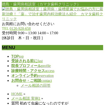
徳島・歯周病相談室（カマタ歯科クリニック）
お気軽にお問い合わせください
TEL
0120-928-658
受付時間 9:00～13:00 14:00～17:00
[休診日 木・日・祝日 ]
MENU
メ
TOP
top
受診される前に
fast
ニ
院長プロフィール
profile
ュ
診療時間・アクセス
access
ー
オンライン予約
reservation
を
お問合せ・ご相談
contact
飛
メール相談の回答
ば
す
HOME
»
メール相談 実例1
»
質問 初めて虫歯になったのですが