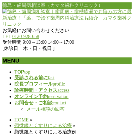
徳島・歯周病相談室（カマタ歯科クリニック）
お気軽にお問い合わせください
TEL
0120-928-658
受付時間 9:00～13:00 14:00～17:00
[休診日 木・日・祝日 ]
MENU
メ
TOP
top
受診される前に
fast
ニ
院長プロフィール
profile
ュ
診療時間・アクセス
access
ー
オンライン予約
reservation
を
お問合せ・ご相談
contact
飛
メール相談の回答
ば
す
HOME
»
顕微鏡とくすりによる治療
»
顕微鏡とくすりによる治療例