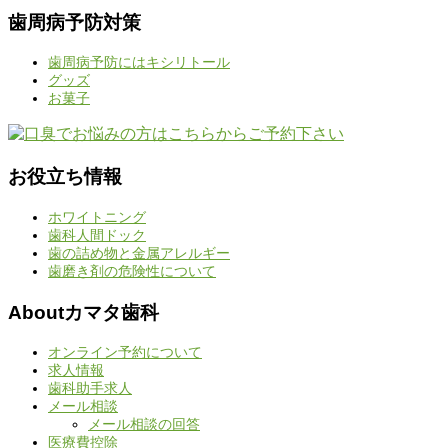
歯周病予防対策
歯周病予防にはキシリトール
グッズ
お菓子
お役立ち情報
ホワイトニング
歯科人間ドック
歯の詰め物と金属アレルギー
歯磨き剤の危険性について
Aboutカマタ歯科
オンライン予約について
求人情報
歯科助手求人
メール相談
メール相談の回答
医療費控除