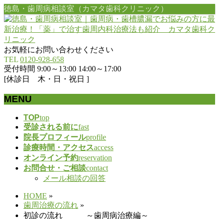
徳島・歯周病相談室（カマタ歯科クリニック）
お気軽にお問い合わせください
TEL
0120-928-658
受付時間 9:00～13:00 14:00～17:00
[休診日 木・日・祝日 ]
MENU
メ
TOP
top
受診される前に
fast
ニ
院長プロフィール
profile
ュ
診療時間・アクセス
access
ー
オンライン予約
reservation
を
お問合せ・ご相談
contact
飛
メール相談の回答
ば
す
HOME
»
歯周治療の流れ
»
初診の流れ ～歯周病治療編～