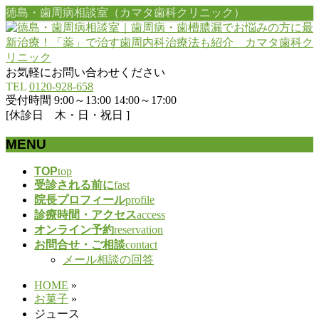
徳島・歯周病相談室（カマタ歯科クリニック）
お気軽にお問い合わせください
TEL
0120-928-658
受付時間 9:00～13:00 14:00～17:00
[休診日 木・日・祝日 ]
MENU
メ
TOP
top
受診される前に
fast
ニ
院長プロフィール
profile
ュ
診療時間・アクセス
access
ー
オンライン予約
reservation
を
お問合せ・ご相談
contact
飛
メール相談の回答
ば
す
HOME
»
お菓子
»
ジュース