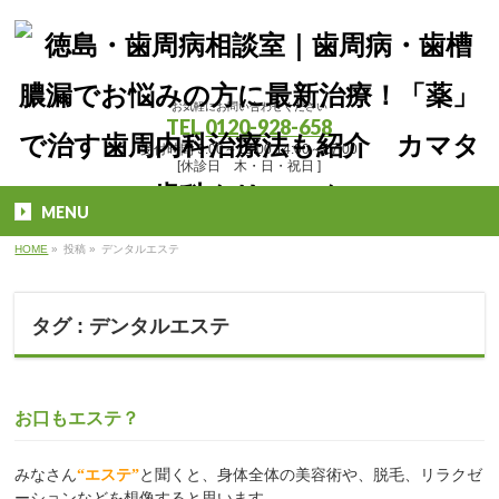
お気軽にお問い合わせください
TEL
0120-928-658
受付時間 9:00～13:00 14:00～17:00
[休診日 木・日・祝日 ]
MENU
HOME
»
投稿
»
デンタルエステ
タグ : デンタルエステ
お口もエステ？
みなさん
“エステ”
と聞くと、身体全体の美容術や、脱毛、リラクゼ
ーションなどを想像すると思います。