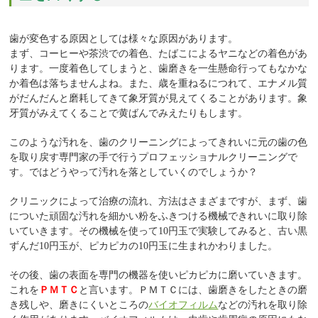
歯が変色する原因としては様々な原因があります。
まず、コーヒーや茶渋での着色、たばこによるヤニなどの着色があ
ります。一度着色してしまうと、歯磨きを一生懸命行ってもなかな
か着色は落ちませんよね。また、歳を重ねるにつれて、エナメル質
がだんだんと磨耗してきて象牙質が見えてくることがあります。象
牙質がみえてくることで黄ばんでみえたりもします。
このような汚れを、歯のクリーニングによってきれいに元の歯の色
を取り戻す専門家の手で行うプロフェッショナルクリーニングで
す。ではどうやって汚れを落としていくのでしょうか？
クリニックによって治療の流れ、方法はさまざまですが、まず、歯
についた頑固な汚れを細かい粉をふきつける機械できれいに取り除
いていきます。その機械を使って10円玉で実験してみると、古い黒
ずんだ10円玉が、ピカピカの10円玉に生まれかわりました。
その後、歯の表面を専門の機器を使いピカピカに磨いていきます。
これを
ＰＭＴＣ
と言います。ＰＭＴＣには、歯磨きをしたときの磨
き残しや、磨きにくいところの
バイオフィルム
などの汚れを取り除