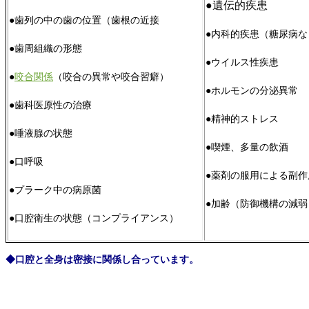
●遺伝的疾患
●歯列の中の歯の位置（歯根の近接
●内科的疾患（糖尿病な
●歯周組織の形態
●ウイルス性疾患
●
咬合関係
（咬合の異常や咬合習癖）
●ホルモンの分泌異常
●歯科医原性の治療
●精神的ストレス
●唾液腺の状態
●喫煙、多量の飲酒
●口呼吸
●薬剤の服用による副作
●プラーク中の病原菌
●加齢（防御機構の減弱
●口腔衛生の状態（コンプライアンス）
◆口腔と全身は密接に関係し合っています。