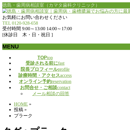
徳島・歯周病相談室（カマタ歯科クリニック）
お気軽にお問い合わせください
TEL 0120-928-658
受付時間 9:00～13:00 14:00～17:00
[休診日 木・日・祝日 ]
MENU
メ
TOP
top
受診される前に
fast
ニ
院長プロフィール
profile
ュ
診療時間・アクセス
access
ー
オンライン予約
reservation
を
お問合せ・ご相談
contact
飛
メール相談の回答
ば
す
HOME
»
投稿
»
プラーク