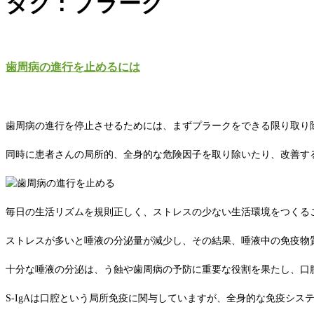
タグ : プラーク
歯周病の進行を止めるには
歯周病の進行を停止させるためには、まずプラークをできる限り取り
同時に患者さんの局所的、全身的な危険因子を取り除いたり、改善す
毎日の生活リズムを規則正しく、ストレスの少ない生活環境をつくる
ストレスが多いと唾液の分泌量が減少し、その結果、唾液中の免疫物質S
十分な唾液の分泌は、う蝕や歯周病の予防に重要な役割を果たし、口
S-IgAは口腔という局所免疫に関与していますが、全身的な免疫シ