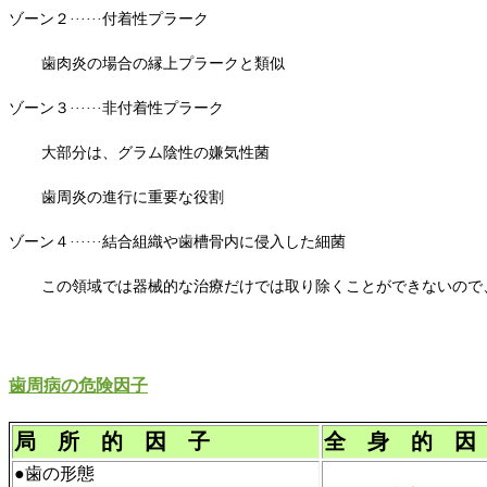
ゾーン２······付着性プラーク
歯肉炎の場合の縁上プラークと類似
ゾーン３······非付着性プラーク
大部分は、グラム陰性の嫌気性菌
歯周炎の進行に重要な役割
ゾーン４······結合組織や歯槽骨内に侵入した細菌
この領域では器械的な治療だけでは取り除くことができないので
歯周病の危険因子
局 所 的 因 子
全 身 的 因
●歯の形態