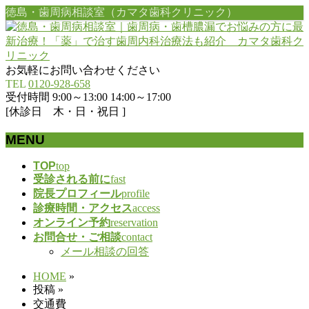
徳島・歯周病相談室（カマタ歯科クリニック）
お気軽にお問い合わせください
TEL
0120-928-658
受付時間 9:00～13:00 14:00～17:00
[休診日 木・日・祝日 ]
MENU
メ
TOP
top
受診される前に
fast
ニ
院長プロフィール
profile
ュ
診療時間・アクセス
access
ー
オンライン予約
reservation
を
お問合せ・ご相談
contact
飛
メール相談の回答
ば
す
HOME
»
投稿
»
交通費