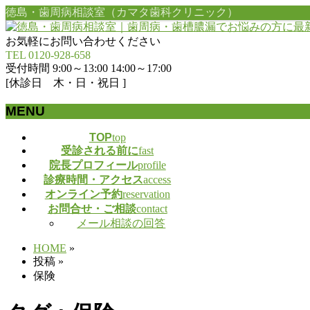
徳島・歯周病相談室（カマタ歯科クリニック）
お気軽にお問い合わせください
TEL 0120-928-658
受付時間 9:00～13:00 14:00～17:00
[休診日 木・日・祝日 ]
MENU
メ
TOP
top
受診される前に
fast
ニ
院長プロフィール
profile
ュ
診療時間・アクセス
access
ー
オンライン予約
reservation
を
お問合せ・ご相談
contact
飛
メール相談の回答
ば
す
HOME
»
投稿
»
保険