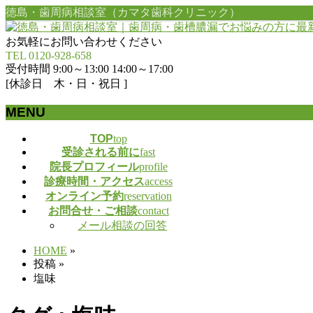
徳島・歯周病相談室（カマタ歯科クリニック）
お気軽にお問い合わせください
TEL 0120-928-658
受付時間 9:00～13:00 14:00～17:00
[休診日 木・日・祝日 ]
MENU
メ
TOP
top
受診される前に
fast
ニ
院長プロフィール
profile
ュ
診療時間・アクセス
access
ー
オンライン予約
reservation
を
お問合せ・ご相談
contact
飛
メール相談の回答
ば
す
HOME
»
投稿
»
塩味