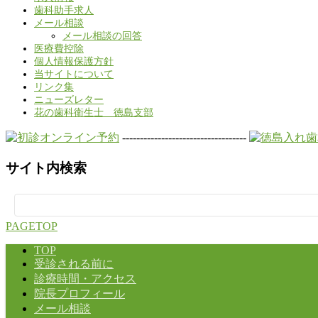
歯科助手求人
メール相談
メール相談の回答
医療費控除
個人情報保護方針
当サイトについて
リンク集
ニューズレター
花の歯科衛生士 徳島支部
-----------------------------------
サイト内検索
検
索:
PAGETOP
TOP
受診される前に
診療時間・アクセス
院長プロフィール
メール相談