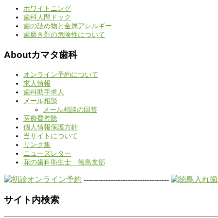
ホワイトニング
歯科人間ドック
歯の詰め物と金属アレルギー
歯磨き剤の危険性について
Aboutカマタ歯科
オンライン予約について
求人情報
歯科助手求人
メール相談
メール相談の回答
医療費控除
個人情報保護方針
当サイトについて
リンク集
ニューズレター
花の歯科衛生士 徳島支部
-----------------------------------
サイト内検索