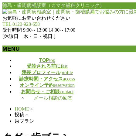
徳島・歯周病相談室（カマタ歯科クリニック）
お気軽にお問い合わせください
TEL 0120-928-658
受付時間 9:00～13:00 14:00～17:00
[休診日 木・日・祝日 ]
MENU
メ
TOP
top
受診される前に
fast
ニ
院長プロフィール
profile
ュ
診療時間・アクセス
access
ー
オンライン予約
reservation
を
お問合せ・ご相談
contact
飛
メール相談の回答
ば
す
HOME
»
投稿
»
歯ブラシ