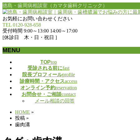
徳島・歯周病相談室（カマタ歯科クリニック）
お気軽にお問い合わせください
TEL 0120-928-658
受付時間 9:00～13:00 14:00～17:00
[休診日 木・日・祝日 ]
MENU
メ
TOP
top
受診される前に
fast
ニ
院長プロフィール
profile
ュ
診療時間・アクセス
access
ー
オンライン予約
reservation
を
お問合せ・ご相談
contact
飛
メール相談の回答
ば
す
HOME
»
投稿
»
歯肉溝