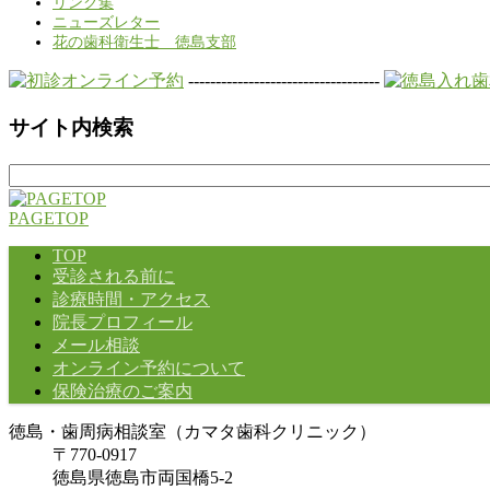
リンク集
ニューズレター
花の歯科衛生士 徳島支部
-----------------------------------
サイト内検索
検
索:
PAGETOP
TOP
受診される前に
診療時間・アクセス
院長プロフィール
メール相談
オンライン予約について
保険治療のご案内
徳島・歯周病相談室（カマタ歯科クリニック）
〒770-0917
徳島県徳島市両国橋5-2