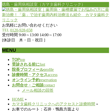
徳島・歯周病相談室（カマタ歯科クリニック）
お気軽にお問い合わせください
TEL
0120-928-658
受付時間 9:00～13:00 14:00～17:00
[休診日 木・日・祝日 ]
MENU
メ
TOP
top
受診される前に
fast
ニ
院長プロフィール
profile
ュ
診療時間・アクセス
access
ー
オンライン予約
reservation
を
お問合せ・ご相談
contact
飛
メール相談の回答
ば
す
HOME
»
カマタ歯科クリニックへのアクセスと診療時間
»
お車でのルート：石井・鴨島方面より