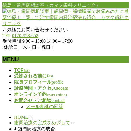
徳島・歯周病相談室（カマタ歯科クリニック）
お気軽にお問い合わせください
TEL
0120-928-658
受付時間 9:00～13:00 14:00～17:00
[休診日 木・日・祝日 ]
MENU
メ
TOP
top
受診される前に
fast
ニ
院長プロフィール
profile
ュ
診療時間・アクセス
access
ー
オンライン予約
reservation
を
お問合せ・ご相談
contact
飛
メール相談の回答
ば
す
HOME
»
歯周治療の完成をめざして
»
4.歯周病治療の成否