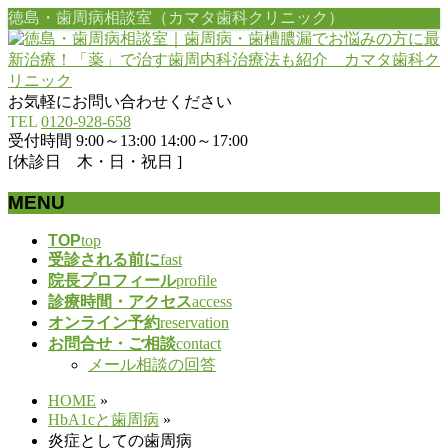
徳島・歯周病相談室（カマタ歯科クリニック）
お気軽にお問い合わせください
TEL
0120-928-658
受付時間 9:00～13:00 14:00～17:00
[休診日 木・日・祝日 ]
MENU
メ
TOP
top
受診される前に
fast
ニ
院長プロフィール
profile
ュ
診療時間・アクセス
access
ー
オンライン予約
reservation
を
お問合せ・ご相談
contact
飛
メール相談の回答
ば
す
HOME
»
HbA1cと歯周病
»
炎症としての歯周病