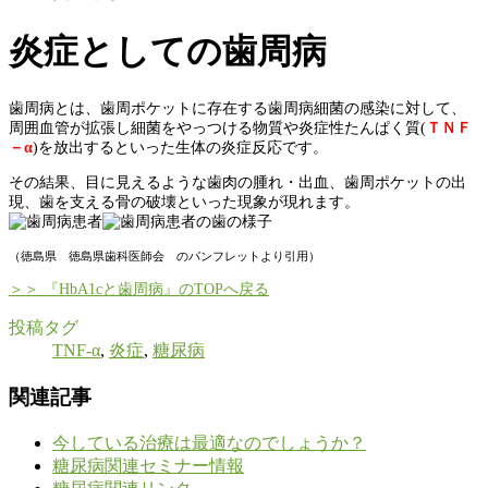
炎症としての歯周病
歯周病とは、歯周ポケットに存在する歯周病細菌の感染に対して、
周囲血管が拡張し細菌をやっつける物質や炎症性たんぱく質(
ＴＮＦ
－α
)を放出するといった生体の炎症反応です。
その結果、目に見えるような歯肉の腫れ・出血、歯周ポケットの出
現、歯を支える骨の破壊といった現象が現れます。
（徳島県 徳島県歯科医師会 のパンフレットより引用）
＞＞ 『HbA1cと歯周病』のTOPへ戻る
投稿タグ
TNF-α
,
炎症
,
糖尿病
関連記事
今している治療は最適なのでしょうか？
糖尿病関連セミナー情報