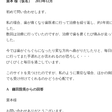
栗本 様（仮名） 2013年12月
初めて問い合わせします。
私の場合、歯が痛くなり歯医者に行って治療を繰り返し、約1年前
した。
数回は治療に行っていたのですが、治療で歯を磨くたび痛みが走っ
した。
今では歯がぐらぐらになったり変な方向へ曲がりだしたりと、毎日
に行ってまた手遅れとか言われるのが恐ろしく・・・
びくびくと毎日を過ごしています。
このサイトを見つけたのですが、私のように重症な場合、ほかの病
でも受け付けてくれるのかどうか心配です。
A 鎌田院長からの回答
栗本様
お問い合わせありがとうございます。