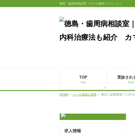
徳島・歯周病相談室（カマタ歯科クリニック）
TOP
受診され
top
fast
HOME
»
メール相談の回答
»
重症な歯槽膿漏でも受付
求人情報