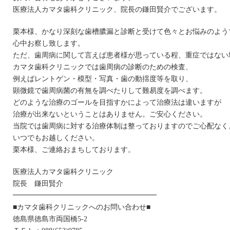
医療法人カマタ歯科クリニック、院長の鎌田賢介でございます。
栗本様、かなり深刻な歯槽膿漏と診断と受けて色々とお悩みのよう
心中お察し致します。
ただ、歯周病に関して言えば患者様が思っている程、重症ではない
カマタ歯科クリニックでは歯周病の診断のための検査、
例えばレントゲン・模型・写真・歯の動揺度等を取り、
顕微鏡で歯周病菌の有無を調べたりして難易度を調べます。
どのような治療のゴールを目指すかによって治療法は違いますが
治療が出来ないということはありません。ご安心ください。
当院では歯周病に対する治療体制は整っておりますのでご心配なく
いつでもお越しください。
栗本様、ご連絡おまちしております。
医療法人カマタ歯科クリニック
院長 鎌田賢介
━━━━━━━━━━━━━━━━━━━━
■カマタ歯科クリニックへのお問い合わせ■
徳島県徳島市両国橋5-2