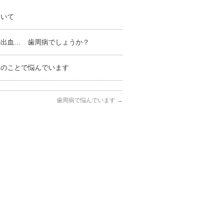
ついて
の出血… 歯周病でしょうか？
病のことで悩んでいます
歯周病で悩んでいます
→