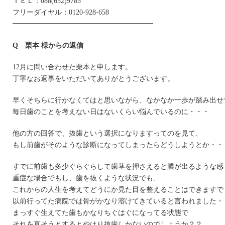
ＴＥＬ：088(652)9785
フリーダイヤル：0120-928-658
━━━━━━━━━━━━━━━━━━━━
Q 栗本 様からの返信
12月に問い合わせた栗本と申します。
丁寧なお返事をいただいてありがとうございます。
早くそちらに行かなくてはと思いながら、なかなか一歩が踏み出せ
毎日歯のことを考えない日はないくらい悩んでいるのに・・・
他の方の回答で、抜歯という選択になりますってのを見て、
もし前歯がそのような診断になってしまったらどうしようとか・・
すでに前歯も多少ぐらぐらして歯茎を押さえると膿が出るような感
重症な場合でもし、歯を抜くような状況でも、
これからの人生を考えてどうにか見た目を整えることはできますで
以前行ってた病院では骨がかなり溶けてきていると言われました・
まっすぐ生えてた歯もかなりちぐはぐになってる状態で
それを直そうとするとやはり抜歯しかないのでしょうか？？