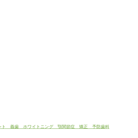
ラント 義歯 ホワイトニング 顎関節症 矯正 予防歯科