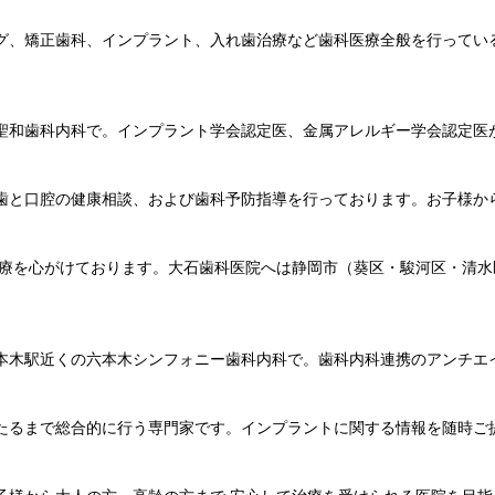
グ、矯正歯科、インプラント、入れ歯治療など歯科医療全般を行ってい
聖和歯科内科で。インプラント学会認定医、金属アレルギー学会認定医
歯と口腔の健康相談、および歯科予防指導を行っております。お子様か
治療を心がけております。大石歯科医院へは静岡市（葵区・駿河区・清
本木駅近くの六本木シンフォニー歯科内科で。歯科内科連携のアンチエ
たるまで総合的に行う専門家です。インプラントに関する情報を随時ご