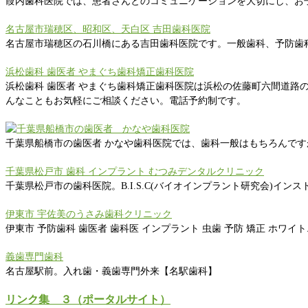
葭内歯科医院では、患者さんとのコミュニケーションを大切にし、お
名古屋市瑞穂区、昭和区、天白区 吉田歯科医院
名古屋市瑞穂区の石川橋にある吉田歯科医院です。一般歯科、予防歯
浜松歯科 歯医者 やまぐち歯科矯正歯科医院
浜松歯科 歯医者 やまぐち歯科矯正歯科医院は浜松の佐藤町六間道
んなこともお気軽にご相談ください。電話予約制です。
千葉県船橋市の歯医者 かなや歯科医院では、歯科一般はもちろんですが
千葉県松戸市 歯科 インプラント むつみデンタルクリニック
千葉県松戸市の歯科医院。B.I.S.C(バイオインプラント研究会)イン
伊東市 宇佐美のうさみ歯科クリニック
伊東市 予防歯科 歯医者 歯科医 インプラント 虫歯 予防 矯正 ホワ
義歯専門歯科
名古屋駅前。入れ歯・義歯専門外来【名駅歯科】
リンク集 ３（ポータルサイト）