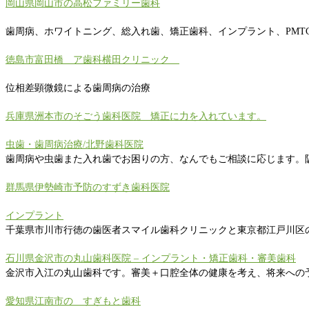
岡山県岡山市の高松ファミリー歯科
歯周病、ホワイトニング、総入れ歯、矯正歯科、インプラント、PMT
徳島市富田橋 ア歯科横田クリニック
位相差顕微鏡による歯周病の治療
兵庫県洲本市のそごう歯科医院 矯正に力を入れています。
虫歯・歯周病治療/北野歯科医院
歯周病や虫歯また入れ歯でお困りの方、なんでもご相談に応じます。
群馬県伊勢崎市予防のすずき歯科医院
インプラント
千葉県市川市行徳の歯医者スマイル歯科クリニックと東京都江戸川区
石川県金沢市の丸山歯科医院 – インプラント・矯正歯科・審美歯科
金沢市入江の丸山歯科です。審美＋口腔全体の健康を考え、将来への
愛知県江南市の すぎもと歯科