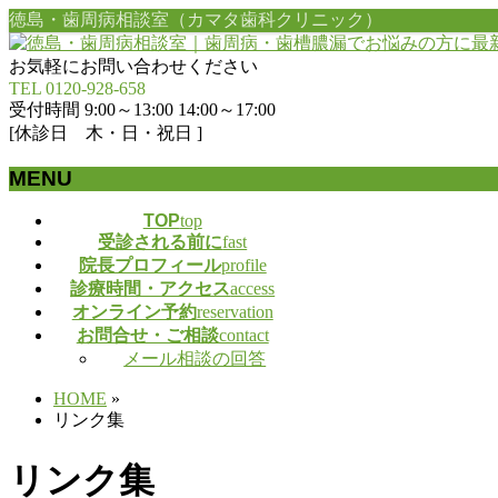
徳島・歯周病相談室（カマタ歯科クリニック）
お気軽にお問い合わせください
TEL 0120-928-658
受付時間 9:00～13:00 14:00～17:00
[休診日 木・日・祝日 ]
MENU
メ
TOP
top
受診される前に
fast
ニ
院長プロフィール
profile
ュ
診療時間・アクセス
access
ー
オンライン予約
reservation
を
お問合せ・ご相談
contact
飛
メール相談の回答
ば
す
HOME
»
リンク集
リンク集