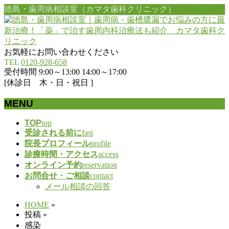
徳島・歯周病相談室（カマタ歯科クリニック）
お気軽にお問い合わせください
TEL
0120-928-658
受付時間 9:00～13:00 14:00～17:00
[休診日 木・日・祝日 ]
MENU
メ
TOP
top
受診される前に
fast
ニ
院長プロフィール
profile
ュ
診療時間・アクセス
access
ー
オンライン予約
reservation
を
お問合せ・ご相談
contact
飛
メール相談の回答
ば
す
HOME
»
投稿
»
感染