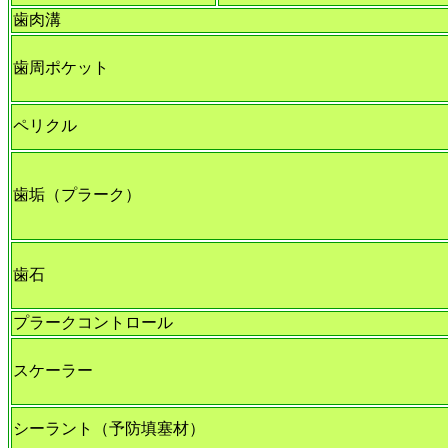
歯肉溝
歯周ポケット
ペリクル
歯垢（プラーク）
歯石
プラークコントロール
スケーラー
シーラント（予防填塞材）