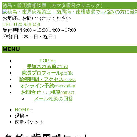
徳島・歯周病相談室（カマタ歯科クリニック）
お気軽にお問い合わせください
TEL 0120-928-658
受付時間 9:00～13:00 14:00～17:00
[休診日 木・日・祝日 ]
MENU
メ
TOP
top
受診される前に
fast
ニ
院長プロフィール
profile
ュ
診療時間・アクセス
access
ー
オンライン予約
reservation
を
お問合せ・ご相談
contact
飛
メール相談の回答
ば
す
HOME
»
投稿
»
歯周ポケット