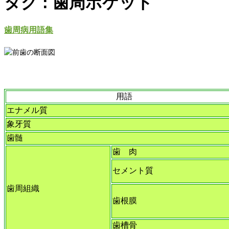
タグ : 歯周ポケット
歯周病用語集
用語
エナメル質
象牙質
歯髄
歯 肉
セメント質
歯周組織
歯根膜
歯槽骨