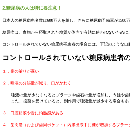
2.糖尿病の人は特に要注意！
日本人の糖尿病患者数は600万人を越し、さらに糖尿病予備軍が150
糖尿病は、食物から摂取された糖質が体内で有効に使われないために
コントロールされていない糖尿病罹患者の場合には、下記のような口
コントロールされていない糖尿病患者
１．傷の治りが遅い
２．唾液の分泌量が減り、口がかわく
唾液の量が少なくなるとプラークや歯石の量が増加し、う蝕や歯
また、投薬を受けていると、副作用で唾液量が減少する場合もあ
３．口腔粘膜や舌に灼熱感がある
４．歯肉溝（および歯周ポケット）内滲出液中に糖が増加するプラー