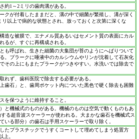
さ約1～2ミリの歯肉溝がある。
ラークが付着したままだと、溝の中で細菌が繁殖し、溝が深く
ミリ以上で病的な状態とされ、放っておくと次第に深くな
構造な被膜で、エナメル質あるいはセメント質の表面にカル
れるが、すぐに再構成される。
とも呼ばれ、生きた細菌の大集団が苔のようにへばりついて
る。プラークに唾液中のカルシウムやリンが沈着して石灰化
でその上にもまたプラークがつきやすい。水洗いでは除去で
取れず、歯科医院で除去する必要がある。
上歯石」と、歯周ポケット内についた黒色で硬く除去も困難
スを保つように維持すること。
）と機械式のものがある。機械のものは空気で動くものもあ
ぐらい振動する超音波スケーラーが使われる。大まかな歯石を機械式ス
ている部分）の歯石は手用スケーラーで取り除く。
したプラスチックでうすくコートして埋めてしまう処置方
以上。