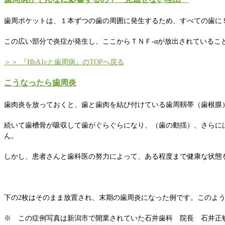
歯周ポケットは、１本ずつの歯の周囲に発生するため、すべての歯に
この広い部分で炎症が発生し、ここからＴＮＦ-αが放出されているこ
＞＞ 『HbA1cと歯周病』のTOPへ戻る
こうなったら歯周炎
歯肉炎を放っておくと、歯と歯肉を結び付けている歯周靱帯（歯根膜
続いて歯槽骨が吸収して歯がぐらぐらになり、（歯の動揺）、さらに
ん。
しかし、患者さんと歯科医の努力によって、ある程度まで健康な状態
下の2枚はそのまま放置され、末期の歯周炎になった例です。このよ
※ この症例写真は新潟市で開業されていた石井歯科 院長 石井正