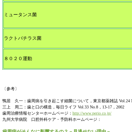
ミュータンス菌
ラクトバチラス菌
８０２０運動
〔参考〕
鴨居 久一：歯周病を引き起こす細菌について，東京都薬雑誌 Vol.24 No.
三上 周二：歯と口の構造，毎日ライフ Vol.33 No.8，13-17，2002
歯周治療情報センターホームページ：
http://www.perio.co.jp/
九州大学病院 口腔外科ケア・予防科ホームページ：
歯周病がそんなに影響するの？－見逃せない理由－