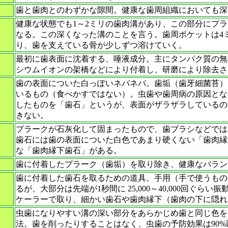
歯と歯肉とのわずかな隙間。健康な歯周組織においても深
健康な状態でも1～2ミリの歯肉溝があり、この部分にプ
なる。この深くなった溝のことを言う。歯周ポケットは4
り、歯を支えている骨が少しずつ溶けていく。
最初に歯表面に沈着する、唾液成分。主にタンパク質の無
シウムイオンの架橋などにより付着し、研磨により除去さ
歯の表面についた白っぽいネバネバ。歯垢（歯牙細菌苔）
いるもの（食べかすではない）。虫歯や歯周病の原因とな
したものを「歯石」というが、表面がザラザラしているの
きない。
プラークが石灰化して固まったもので、歯ブラシなどでは
歯石には歯の表面についた白色であまり硬くない「歯肉縁
な「歯肉縁下歯石」がある。
歯に付着したプラーク（歯垢）を取り除き、健康なバラン
歯に付着した歯石を取るための道具。手用（手で使うもの
るが、大部分は先端が1秒間に 25,000～40,000回
ケーラーで取り、細かい歯石や歯肉縁下（歯肉の下に隠れ
虫歯になりやすい溝の深い部分をあらかじめ歯と同じ色を
法。歯を削ったりすることはなく、虫歯の予防効果は90%