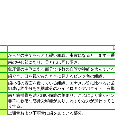
からだの中でもっとも硬い組織。虫歯になると、まず一番
歯の中心部にあり、骨とほぼ同じ硬さ。
象牙質の中側にある部分で多数の血管や神経を含んでいる
歯ぐき。口を鏡でみたときに見えるピンク色の組織。
歯の根の表面を覆っている組織。エナメル質に比べると柔
組成は約半分を無機成分のハイドロキシアパタイト、有機
歯と歯槽骨を結ぶ細い繊維の集まり。これにより歯がハン
非常に敏感な感覚受容器があり、わずかな力が加わっても
りする。
上顎骨および下顎骨に歯を支ている部分。