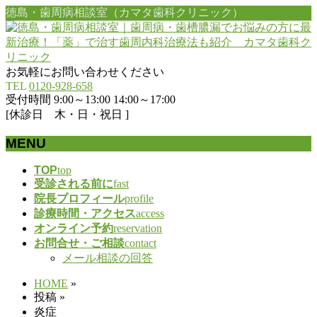
徳島・歯周病相談室（カマタ歯科クリニック）
お気軽にお問い合わせください
TEL
0120-928-658
受付時間 9:00～13:00 14:00～17:00
[休診日 木・日・祝日 ]
MENU
メ
TOP
top
受診される前に
fast
ニ
院長プロフィール
profile
ュ
診療時間・アクセス
access
ー
オンライン予約
reservation
を
お問合せ・ご相談
contact
飛
メール相談の回答
ば
す
HOME
»
投稿
»
炎症