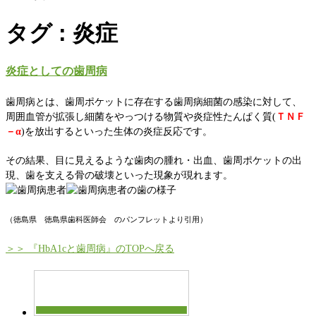
タグ : 炎症
炎症としての歯周病
歯周病とは、歯周ポケットに存在する歯周病細菌の感染に対して、
周囲血管が拡張し細菌をやっつける物質や炎症性たんぱく質(
ＴＮＦ
－α
)を放出するといった生体の炎症反応です。
その結果、目に見えるような歯肉の腫れ・出血、歯周ポケットの出
現、歯を支える骨の破壊といった現象が現れます。
（徳島県 徳島県歯科医師会 のパンフレットより引用）
＞＞ 『HbA1cと歯周病』のTOPへ戻る