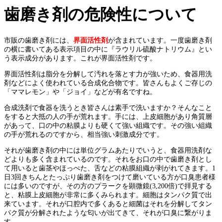
歯磨き剤の危険性について
市販の歯磨き剤には、
界面活性剤
が含まれています。一度歯磨き剤
の横に書いてある表示項目の中に『ラウリル硫酸ナトリウム』とい
う表示成分があります。これが界面活性剤です。
界面活性剤は脂分を分解して汚れを落とす力が強いため、食器用洗
剤などによく使われている合成化合物です。皆さんもよくご存じの
「ママレモン」や「ジョイ」などが有名ですね。
合成洗剤で食器を洗うとき皆さんは素手で洗いますか？そんなこと
をすると大抵の人の手が荒れます。手には、上皮細胞があり角質層
があって、口の中の粘膜よりも硬くて強い組織です。その強い組織
の手が荒れるのですから、相当強い刺激成分です。
それが歯磨き剤の中には単位グラムあたりでいうと、食器用洗剤な
どよりも多く含まれているのです。それをお口の中で歯磨き剤とし
て用いると歯茎やほっぺた、舌などの粘膜組織が剥がれてきます。1
日3回きちんとたっぷり歯磨き剤をつけて磨いている方が口臭患者様
には多いのですが、その方のプラークを顕微鏡(3,200倍)で拝見する
と、粘膜上皮細胞が非常に多くみられます。細胞はタンパク質で出
来ています。それが口腔内で多くあると細菌はそれを分解してタン
パク質が分解されたような匂いが出てきて、それが口臭に繋がりま
す。