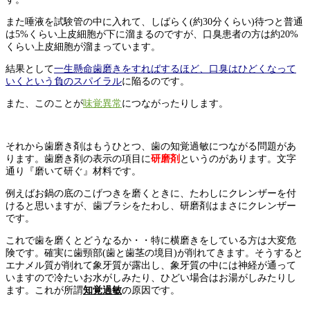
また唾液を試験管の中に入れて、しばらく(約30分くらい)待つと普通
は5%くらい上皮細胞が下に溜まるのですが、口臭患者の方は約20%
くらい上皮細胞が溜まっています。
結果として
一生懸命歯磨きをすればするほど、口臭はひどくなって
いくという負のスパイラル
に陥るのです。
また、このことが
味覚異常
につながったりします。
それから歯磨き剤はもうひとつ、歯の知覚過敏につながる問題があ
ります。歯磨き剤の表示の項目に
研磨剤
というのがあります。文字
通り『磨いて研ぐ』材料です。
例えばお鍋の底のこげつきを磨くときに、たわしにクレンザーを付
けると思いますが、歯ブラシをたわし、研磨剤はまさにクレンザー
です。
これで歯を磨くとどうなるか・・特に横磨きをしている方は大変危
険です。確実に歯頸部(歯と歯茎の境目)が削れてきます。そうすると
エナメル質が削れて象牙質が露出し、象牙質の中には神経が通って
いますので冷たいお水がしみたり、ひどい場合はお湯がしみたりし
ます。これが所謂
知覚過敏
の原因です。