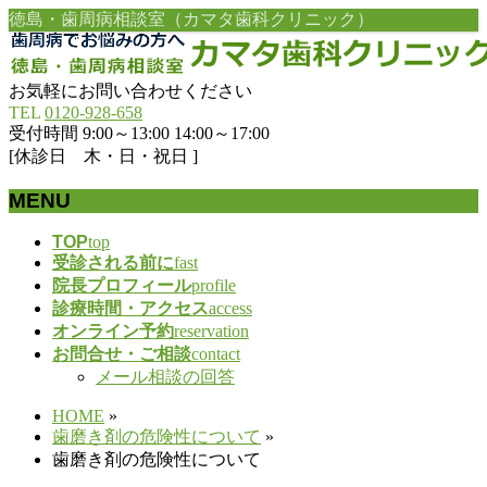
徳島・歯周病相談室（カマタ歯科クリニック）
お気軽にお問い合わせください
TEL
0120-928-658
受付時間 9:00～13:00 14:00～17:00
[休診日 木・日・祝日 ]
MENU
メ
TOP
top
受診される前に
fast
ニ
院長プロフィール
profile
ュ
診療時間・アクセス
access
ー
オンライン予約
reservation
を
お問合せ・ご相談
contact
飛
メール相談の回答
ば
す
HOME
»
歯磨き剤の危険性について
»
歯磨き剤の危険性について