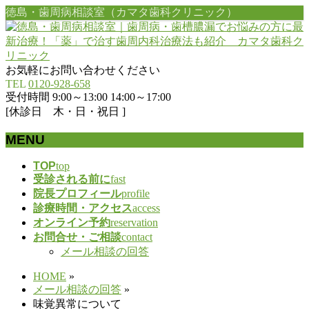
徳島・歯周病相談室（カマタ歯科クリニック）
お気軽にお問い合わせください
TEL
0120-928-658
受付時間 9:00～13:00 14:00～17:00
[休診日 木・日・祝日 ]
MENU
メ
TOP
top
受診される前に
fast
ニ
院長プロフィール
profile
ュ
診療時間・アクセス
access
ー
オンライン予約
reservation
を
お問合せ・ご相談
contact
飛
メール相談の回答
ば
す
HOME
»
メール相談の回答
»
味覚異常について