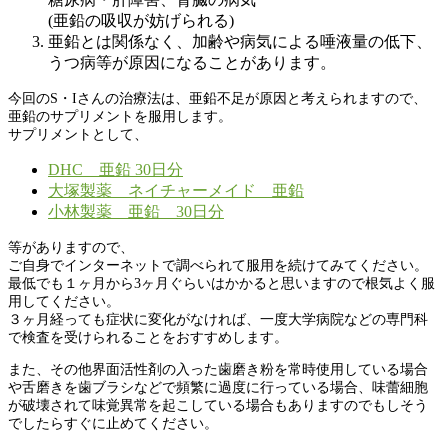
(亜鉛の吸収が妨げられる)
亜鉛とは関係なく、加齢や病気による唾液量の低下、
うつ病等が原因になることがあります。
今回のS・Iさんの治療法は、亜鉛不足が原因と考えられますので、
亜鉛のサプリメントを服用します。
サプリメントとして、
DHC 亜鉛 30日分
大塚製薬 ネイチャーメイド 亜鉛
小林製薬 亜鉛 30日分
等がありますので、
ご自身でインターネットで調べられて服用を続けてみてください。
最低でも１ヶ月から3ヶ月ぐらいはかかると思いますので根気よく服
用してください。
３ヶ月経っても症状に変化がなければ、一度大学病院などの専門科
で検査を受けられることをおすすめします。
また、その他界面活性剤の入った歯磨き粉を常時使用している場合
や舌磨きを歯ブラシなどで頻繁に過度に行っている場合、味蕾細胞
が破壊されて味覚異常を起こしている場合もありますのでもしそう
でしたらすぐに止めてください。