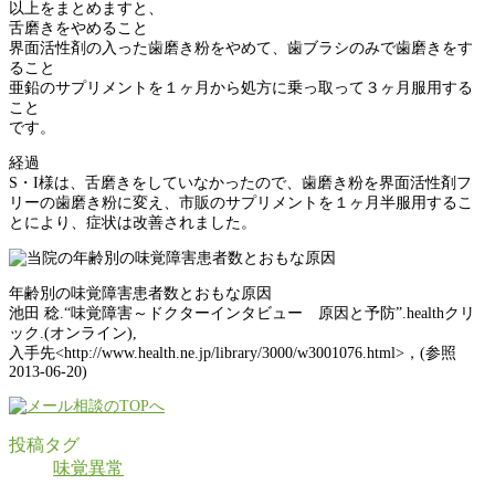
以上をまとめますと、
舌磨きをやめること
界面活性剤の入った歯磨き粉をやめて、歯ブラシのみで歯磨きをす
ること
亜鉛のサプリメントを１ヶ月から処方に乗っ取って３ヶ月服用する
こと
です。
経過
S・I様は、舌磨きをしていなかったので、歯磨き粉を界面活性剤フ
リーの歯磨き粉に変え、市販のサプリメントを１ヶ月半服用するこ
とにより、症状は改善されました。
年齢別の味覚障害患者数とおもな原因
池田 稔.“味覚障害～ドクターインタビュー 原因と予防”.healthクリ
ック.(オンライン),
入手先<http://www.health.ne.jp/library/3000/w3001076.html>，(参照
2013-06-20)
投稿タグ
味覚異常