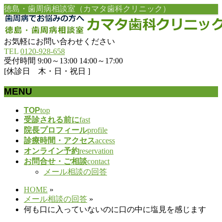
徳島・歯周病相談室（カマタ歯科クリニック）
お気軽にお問い合わせください
TEL
0120-928-658
受付時間 9:00～13:00 14:00～17:00
[休診日 木・日・祝日 ]
MENU
メ
TOP
top
受診される前に
fast
ニ
院長プロフィール
profile
ュ
診療時間・アクセス
access
ー
オンライン予約
reservation
を
お問合せ・ご相談
contact
飛
メール相談の回答
ば
す
HOME
»
メール相談の回答
»
何も口に入っていないのに口の中に塩見を感じます