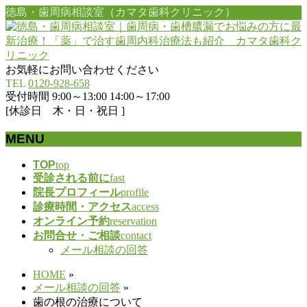
徳島・歯周病相談室（カマタ歯科クリニック）
お気軽にお問い合わせください
TEL
0120-928-658
受付時間 9:00～13:00 14:00～17:00
[休診日 木・日・祝日 ]
MENU
メ
TOP
top
受診される前に
fast
ニ
院長プロフィール
profile
ュ
診療時間・アクセス
access
ー
オンライン予約
reservation
を
お問合せ・ご相談
contact
飛
メール相談の回答
ば
す
HOME
»
メール相談の回答
»
歯の根の治療について