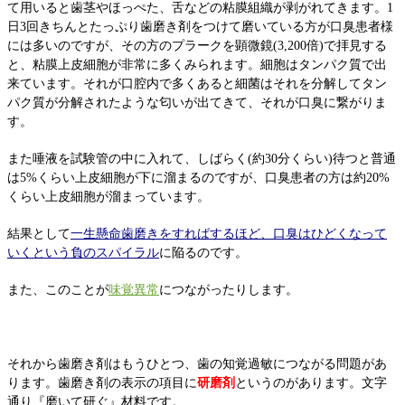
て用いると歯茎やほっぺた、舌などの粘膜組織が剥がれてきます。1
日3回きちんとたっぷり歯磨き剤をつけて磨いている方が口臭患者様
には多いのですが、その方のプラークを顕微鏡(3,200倍)で拝見する
と、粘膜上皮細胞が非常に多くみられます。細胞はタンパク質で出
来ています。それが口腔内で多くあると細菌はそれを分解してタン
パク質が分解されたような匂いが出てきて、それが口臭に繋がりま
す。
また唾液を試験管の中に入れて、しばらく(約30分くらい)待つと普通
は5%くらい上皮細胞が下に溜まるのですが、口臭患者の方は約20%
くらい上皮細胞が溜まっています。
結果として
一生懸命歯磨きをすればするほど、口臭はひどくなって
いくという負のスパイラル
に陥るのです。
また、このことが
味覚異常
につながったりします。
それから歯磨き剤はもうひとつ、歯の知覚過敏につながる問題があ
ります。歯磨き剤の表示の項目に
研磨剤
というのがあります。文字
通り『磨いて研ぐ』材料です。