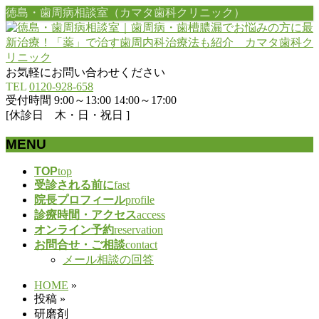
徳島・歯周病相談室（カマタ歯科クリニック）
お気軽にお問い合わせください
TEL
0120-928-658
受付時間 9:00～13:00 14:00～17:00
[休診日 木・日・祝日 ]
MENU
メ
TOP
top
受診される前に
fast
ニ
院長プロフィール
profile
ュ
診療時間・アクセス
access
ー
オンライン予約
reservation
を
お問合せ・ご相談
contact
飛
メール相談の回答
ば
す
HOME
»
投稿
»
研磨剤