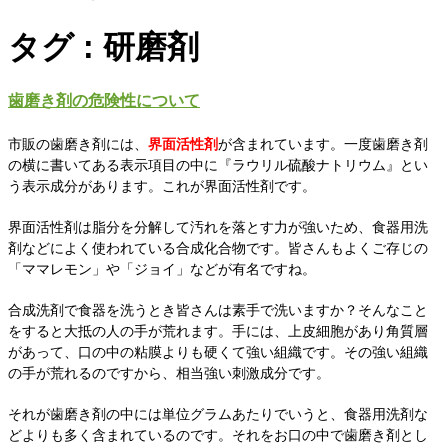
タグ : 研磨剤
歯磨き剤の危険性について
市販の歯磨き剤には、
界面活性剤
が含まれています。一度歯磨き剤
の横に書いてある表示項目の中に『ラウリル硫酸ナトリウム』とい
う表示成分があります。これが界面活性剤です。
界面活性剤は脂分を分解して汚れを落とす力が強いため、食器用洗
剤などによく使われている合成化合物です。皆さんもよくご存じの
「ママレモン」や「ジョイ」などが有名ですね。
合成洗剤で食器を洗うとき皆さんは素手で洗いますか？そんなこと
をすると大抵の人の手が荒れます。手には、上皮細胞があり角質層
があって、口の中の粘膜よりも硬くて強い組織です。その強い組織
の手が荒れるのですから、相当強い刺激成分です。
それが歯磨き剤の中には単位グラムあたりでいうと、食器用洗剤な
どよりも多く含まれているのです。それをお口の中で歯磨き剤とし