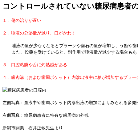
コントロールされていない糖尿病患者
１．傷の治りが遅い
２．唾液の分泌量が減り、口がかわく
唾液の量が少なくなるとプラークや歯石の量が増加し、う蝕や歯
また、投薬を受けていると、副作用で唾液量が減少する場合もあ
３．口腔粘膜や舌に灼熱感がある
４．歯肉溝（および歯周ポケット）内滲出液中に糖が増加するプラー
左側写真：血液中や歯周ポケット内滲出液の増加によりみられる多発
右側写真：糖尿病患者に特有な歯周病の外観
新潟市開業 石井正敏先生より