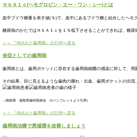
ＨｂＡ１ｃ(ヘモグロビン・エー・ワン・シー)とは
血中ブドウ糖量を表す値(％)で、血中にあるブドウ糖と結合したヘモ
糖尿病のかたではＨｂＡ１ｃを１％低下させることができれば、糖尿
＞＞ 『HbA1cと歯周病』のTOPへ戻る
炎症としての歯周病
歯周病とは、歯周ポケットに存在する歯周病細菌の感染に対して、周
その結果、目に見えるような歯肉の腫れ・出血、歯周ポケットの出現
（徳島県 徳島県歯科医師会 のパンフレットより引用）
＞＞ 『HbA1cと歯周病』のTOPへ戻る
歯周病治療で悪循環を改善しましょう