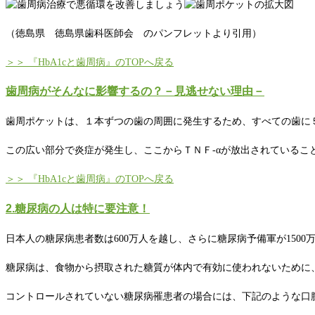
（徳島県 徳島県歯科医師会 のパンフレットより引用）
＞＞ 『HbA1cと歯周病』のTOPへ戻る
歯周病がそんなに影響するの？－見逃せない理由－
歯周ポケットは、１本ずつの歯の周囲に発生するため、すべての歯に
この広い部分で炎症が発生し、ここからＴＮＦ-αが放出されているこ
＞＞ 『HbA1cと歯周病』のTOPへ戻る
2.糖尿病の人は特に要注意！
日本人の糖尿病患者数は600万人を越し、さらに糖尿病予備軍が150
糖尿病は、食物から摂取された糖質が体内で有効に使われないために
コントロールされていない糖尿病罹患者の場合には、下記のような口