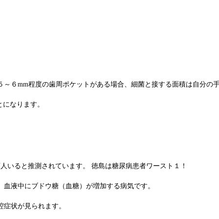
５～６mm程度の歯周ポケットがある場合、細菌と接する面積は自分の
とになります。
0万人いると推測されています。 徳島は糖尿病患者ワースト１！
、血液中にブドウ糖（血糖）が増加する病気です。
腔症状が見られます。