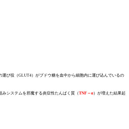
運び役（GLUT4）がブドウ糖を血中から細胞内に運び込んでいるの
組みシステムを邪魔する炎症性たんぱく質（
TNF－α
）が増えた結果起