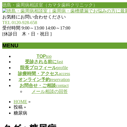
徳島・歯周病相談室（カマタ歯科クリニック）
お気軽にお問い合わせください
TEL 0120-928-658
受付時間 9:00～13:00 14:00～17:00
[休診日 木・日・祝日 ]
MENU
メ
TOP
top
受診される前に
fast
ニ
院長プロフィール
profile
ュ
診療時間・アクセス
access
ー
オンライン予約
reservation
を
お問合せ・ご相談
contact
飛
メール相談の回答
ば
す
HOME
»
投稿
»
糖尿病