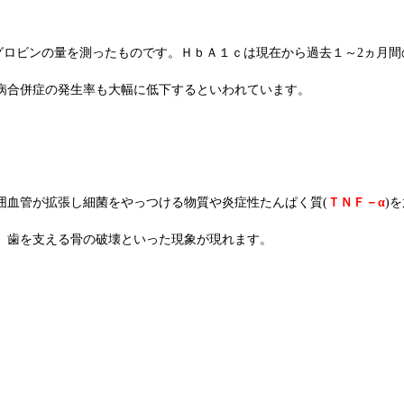
グロビンの量を測ったものです。ＨｂＡ１ｃは現在から過去１～2ヵ月
病合併症の発生率も大幅に低下するといわれています。
囲血管が拡張し細菌をやっつける物質や炎症性たんぱく質(
ＴＮＦ－α
)
、歯を支える骨の破壊といった現象が現れます。