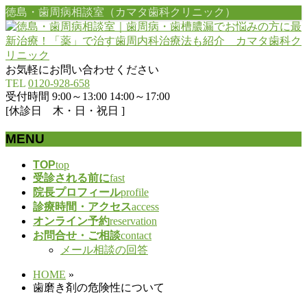
徳島・歯周病相談室（カマタ歯科クリニック）
お気軽にお問い合わせください
TEL
0120-928-658
受付時間 9:00～13:00 14:00～17:00
[休診日 木・日・祝日 ]
MENU
メ
TOP
top
受診される前に
fast
ニ
院長プロフィール
profile
ュ
診療時間・アクセス
access
ー
オンライン予約
reservation
を
お問合せ・ご相談
contact
飛
メール相談の回答
ば
す
HOME
»
歯磨き剤の危険性について