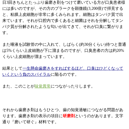
日3回きちんとたっぷり歯磨き剤をつけて磨いている方が口臭患者様
には多いのですが、その方のプラークを顕微鏡(3,200倍)で拝見する
と、粘膜上皮細胞が非常に多くみられます。細胞はタンパク質で出
来ています。それが口腔内で多くあると細菌はそれを分解してタン
パク質が分解されたような匂いが出てきて、それが口臭に繋がりま
す。
また唾液を試験管の中に入れて、しばらく(約30分くらい)待つと普通
は5%くらい上皮細胞が下に溜まるのですが、口臭患者の方は約20%
くらい上皮細胞が溜まっています。
結果として
一生懸命歯磨きをすればするほど、口臭はひどくなって
いくという負のスパイラル
に陥るのです。
また、このことが
味覚異常
につながったりします。
それから歯磨き剤はもうひとつ、歯の知覚過敏につながる問題があ
ります。歯磨き剤の表示の項目に
研磨剤
というのがあります。文字
通り『磨いて研ぐ』材料です。