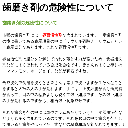
歯磨き剤の危険性について
歯磨き剤の危険性について
市販の歯磨き剤には、
界面活性剤
が含まれています。一度歯磨き剤
の横に書いてある表示項目の中に『ラウリル硫酸ナトリウム』とい
う表示成分があります。これが界面活性剤です。
界面活性剤は脂分を分解して汚れを落とす力が強いため、食器用洗
剤などによく使われている合成化合物です。皆さんもよくご存じの
「ママレモン」や「ジョイ」などが有名ですね。
合成洗剤で食器を洗うとき皆さんは素手で洗いますか？そんなこと
をすると大抵の人の手が荒れます。手には、上皮細胞があり角質層
があって、口の中の粘膜よりも硬くて強い組織です。その強い組織
の手が荒れるのですから、相当強い刺激成分です。
それが歯磨き剤の中には単位グラムあたりでいうと、食器用洗剤な
どよりも多く含まれているのです。それをお口の中で歯磨き剤とし
て用いると歯茎やほっぺた、舌などの粘膜組織が剥がれてきます。1