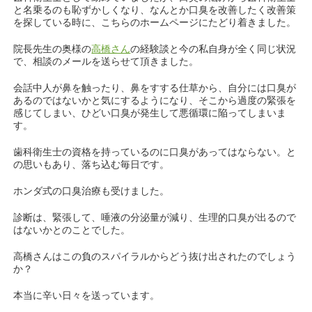
と名乗るのも恥ずかしくなり、なんとか口臭を改善したく改善策
を探している時に、こちらのホームページにたどり着きました。
院長先生の奥様の
高橋さん
の経験談と今の私自身が全く同じ状況
で、相談のメールを送らせて頂きました。
会話中人が鼻を触ったり、鼻をすする仕草から、自分には口臭が
あるのではないかと気にするようになり、そこから過度の緊張を
感じてしまい、ひどい口臭が発生して悪循環に陥ってしまいま
す。
歯科衛生士の資格を持っているのに口臭があってはならない。と
の思いもあり、落ち込む毎日です。
ホンダ式の口臭治療も受けました。
診断は、緊張して、唾液の分泌量が減り、生理的口臭が出るので
はないかとのことでした。
高橋さんはこの負のスパイラルからどう抜け出されたのでしょう
か？
本当に辛い日々を送っています。